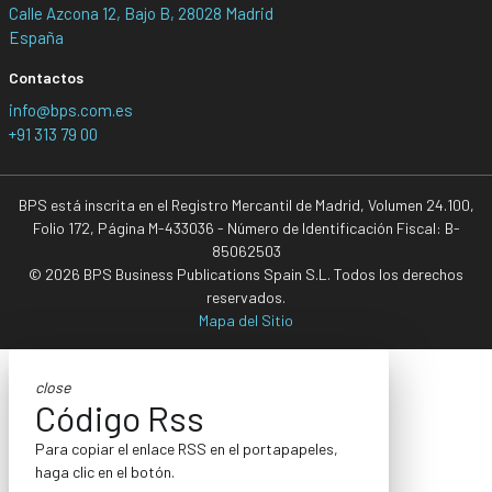
Calle Azcona 12, Bajo B, 28028 Madrid
España
Contactos
info@bps.com.es
+91 313 79 00
BPS está inscrita en el Registro Mercantil de Madrid, Volumen 24.100,
Folio 172, Página M-433036 - Número de Identificación Fiscal: B-
85062503
© 2026 BPS Business Publications Spain S.L. Todos los derechos
reservados.
Mapa del Sitio
close
Código Rss
Para copiar el enlace RSS en el portapapeles,
haga clic en el botón.