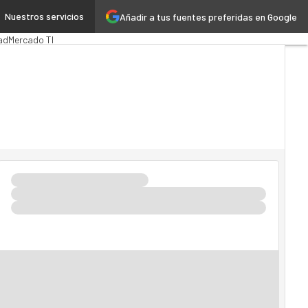
Nuestros servicios
Añadir a tus fuentes preferidas en Google
ca
MarTech
Cloud
ad
Mercado TI