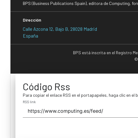
BPS (Business Publications Spain), editora de Computing, fo
Dirección
Calle Azcona 12, Bajo B, 28028 Madrid
España
BPS está inscrita en el Registro M
©
Código Rss
Para copiar el enlace RSS en el portapapeles, haga clic en el 
RSS link