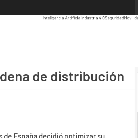
na de distribución
Premios Computing
Analytics
Administración Públi
Inteligencia Artificial
Industria 4.0
Seguridad
Movilid
adena de distribución
 de España decidió optimizar su