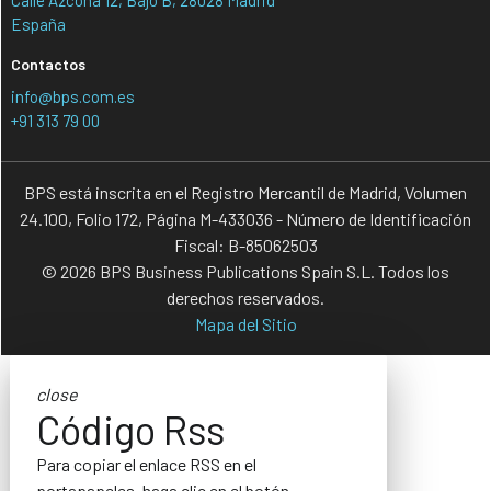
España
Contactos
info@bps.com.es
+91 313 79 00
BPS está inscrita en el Registro Mercantil de Madrid, Volumen
24.100, Folio 172, Página M-433036 - Número de Identificación
Fiscal: B-85062503
© 2026 BPS Business Publications Spain S.L. Todos los
derechos reservados.
Mapa del Sitio
close
Código Rss
Para copiar el enlace RSS en el
portapapeles, haga clic en el botón.