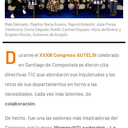
Malú Delicado, Mapfre; Nuria Ávalos, Repsol/IndesIA; Julia Perea,
Telefónica; Sonia Segade, Renfe; Carmen Dopazo, Hijos de Rivera; y
Ángeles Rincón, Gobierno de Aragón.
D
urante el
XXXIII Congreso AUTELSI
celebrado
en Santiago de Compostela se dieron cita
directivas TIC que abordaron sus inquietudes y los
retos de sus departamentos en torno a las
necesidades, cada vez más latentes, de
colaboración
.
De hecho, fue una las sesiones más inspiradoras del
Congreso con la mesa ‘
Women@ITLeadership – La