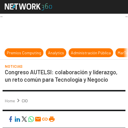
Congreso AUTELSI: colaboración y 
Premios Computing
Analytics
Administración Pública
MarTe
NOTICIAS
Congreso AUTELSI: colaboración y liderazgo,
un reto común para Tecnología y Negocio
Home
CIO