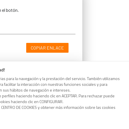
n el botón.
COPIAR ENLACE
ad!
as para la navegación y la prestación del servicio. También utilizamos
n el botón.
 facilitar la interacción con nuestras funciones sociales y para
on sus hábitos de navegación e intereses.
e perfiles haciendo haciendo clic en ACEPTAR. Para rechazar puede
cookies haciendo clic en CONFIGURAR.
o CENTRO DE COOKIES y obtener más información sobre las cookies
COPIAR ENLACE