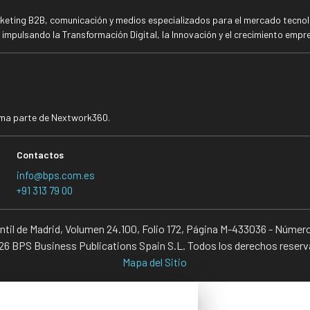
rketing B2B, comunicación y medios especializados para el mercado tecnoló
mpulsando la Transformación Digital, la Innovación y el crecimiento empre
rma parte de Nextwork360.
Contactos
info@bps.com.es
+91 313 79 00
antil de Madrid, Volumen 24.100, Folio 172, Página M-433036 - Númer
6 BPS Business Publications Spain S.L. Todos los derechos reser
Mapa del Sitio