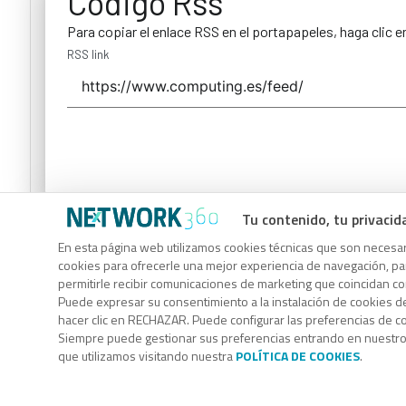
Código Rss
Para copiar el enlace RSS en el portapapeles, haga clic e
RSS link
Tu contenido, tu privacid
Código Rss
En esta página web utilizamos cookies técnicas que son necesari
Para copiar el enlace RSS en el portapapeles, haga clic e
cookies para ofrecerle una mejor experiencia de navegación, para
permitirle recibir comunicaciones de marketing que coincidan c
RSS link
Puede expresar su consentimiento a la instalación de cookies d
hacer clic en RECHAZAR. Puede configurar las preferencias de 
Siempre puede gestionar sus preferencias entrando en nuestr
que utilizamos visitando nuestra
POLÍTICA DE COOKIES
.