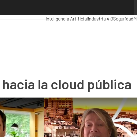
cia la cloud pública
Premios Computing
Analytics
Administración
Inteligencia Artificial
Industria 4.0
Seguridad
M
hacia la cloud pública