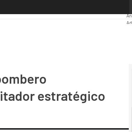
bero tecnológico» a habilitador estratégico del negocio
Pr
An
Ad
Ma
Int
In
Mo
«bombero
itador estratégico