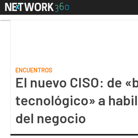
Menú
El nuevo CISO: de «bom
ENCUENTROS
El nuevo CISO: de 
tecnológico» a habil
del negocio