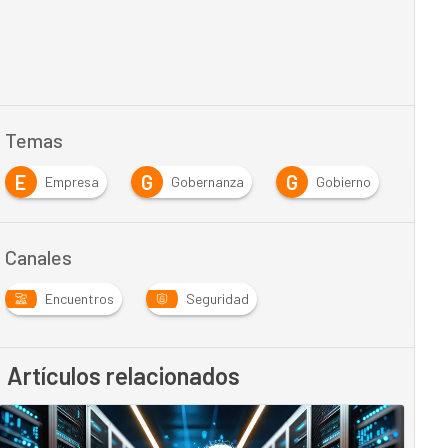
Temas
E
G
G
I
Empresa
Gobernanza
Gobierno
Canales
Encuentros
Seguridad
Artículos relacionados