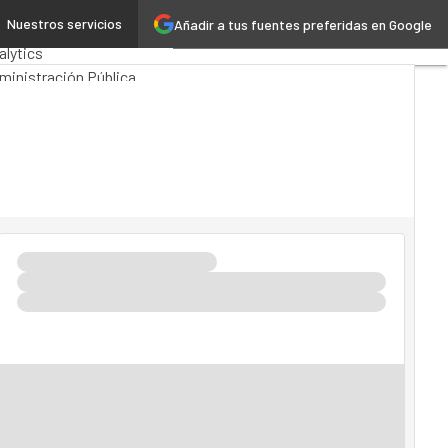
Nuestros servicios
Añadir a tus fuentes preferidas en Google
emios Computing
alytics
ministración Pública
rTech
Cloud
eligencia Artificial
dustria 4.0
Seguridad
vilidad
Mercado TI