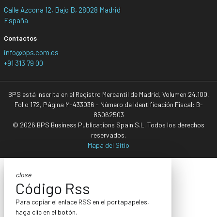
Calle Azcona 12, Bajo B, 28028 Madrid
España
Contactos
info@bps.com.es
+91 313 79 00
BPS está inscrita en el Registro Mercantil de Madrid, Volumen 24.100,
Folio 172, Página M-433036 - Número de Identificación Fiscal: B-
85062503
© 2026 BPS Business Publications Spain S.L. Todos los derechos
reservados.
Mapa del Sitio
close
Código Rss
Para copiar el enlace RSS en el portapapeles,
haga clic en el botón.