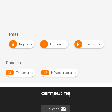
Temas
B
I
P
s
Big Data
Innovación
Previsiones
Canales
Encuentros
Infraestructuras
Síguenos