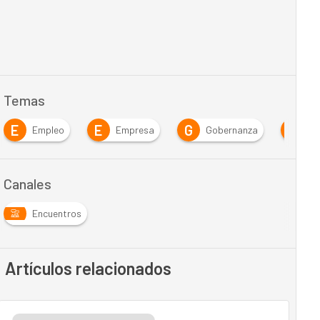
Temas
E
E
G
G
Empleo
Empresa
Gobernanza
Go
Canales
Encuentros
Artículos relacionados