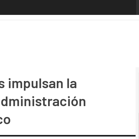
pulsan la digitalización de la administración pública del P
 impulsan la
 administración
co