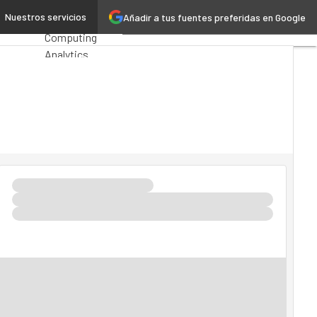
aís Vasco
Nuestros servicios
Añadir a tus fuentes preferidas en Google
Premios
Computing
Analytics
Administración
Pública
MarTech
Cloud
Inteligencia
Artificial
Industria 4.0
Seguridad
Movilidad
Mercado TI