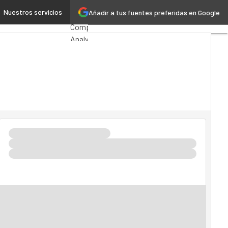
encia del cliente”
Nuestros servicios
Añadir a tus fuentes preferidas en Google
Premios
Computing
Analytics
Administración
Pública
MarTech
Cloud
Inteligencia
Artificial
Industria
4.0
Seguridad
Movilidad
Mercado
TI