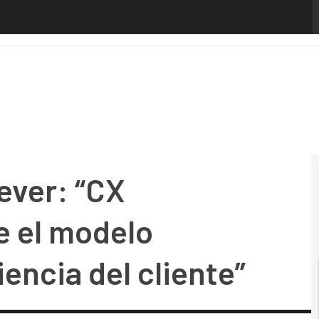
: “CX Everywhere redefine el modelo tradicional de experi
ever: “CX
e el modelo
iencia del cliente”