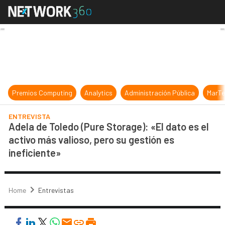
Adela de Toledo (Pure Storage): «El
Premios Computing
Analytics
Administración Pública
MarTe
ENTREVISTA
Adela de Toledo (Pure Storage): «El dato es el
activo más valioso, pero su gestión es
ineficiente»
Home
Entrevistas