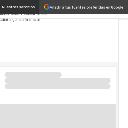
Nuestros servicios
Añadir a tus fuentes preferidas en Google
emios Computing
Analytics
inistración Pública
MarTech
ud
Inteligencia Artificial
ustria 4.0
Seguridad
ilidad
Mercado TI