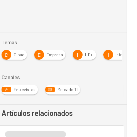
Temas
C
E
I
I
Cloud
Empresa
I+D+i
infraestruc
Canales
Entrevistas
Mercado TI
Artículos relacionados