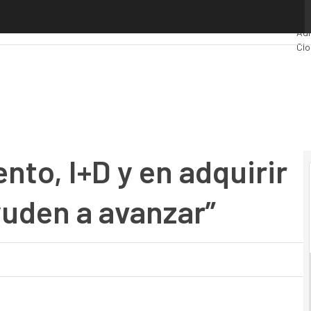
to, I+D y en adquirir negocios que nos ayuden a avanzar”
Pr
Adm
Clo
Ind
Mov
nto, I+D y en adquirir
uden a avanzar”