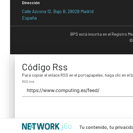
Dirección
Calle Azcona 12, Bajo B, 28028 Madrid
España
BPS está inscrita en el Registro M
©
Código Rss
Para copiar el enlace RSS en el portapapeles, haga clic en el 
RSS link
Tu contenido, tu privacid