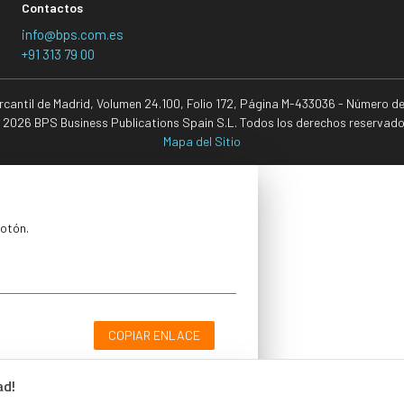
Contactos
info@bps.com.es
+91 313 79 00
ercantil de Madrid, Volumen 24.100, Folio 172, Página M-433036 - Número d
 2026 BPS Business Publications Spain S.L. Todos los derechos reservado
Mapa del Sitio
botón.
COPIAR ENLACE
ad!