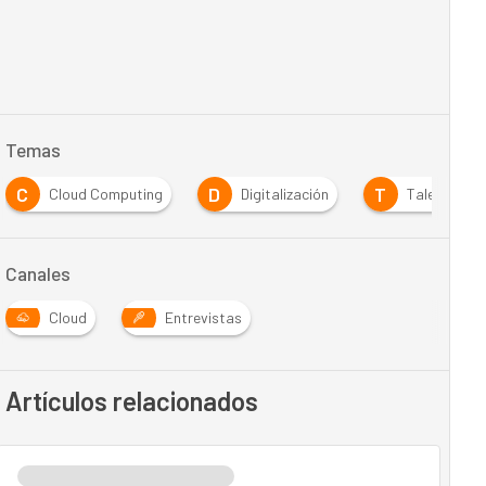
Temas
C
D
T
Cloud Computing
Digitalización
Talento
Canales
Cloud
Entrevistas
Artículos relacionados