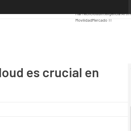
oud es crucial en nuestra operativa”
Premios Computing
Analytics
Ad
MarTech
Cloud
Inteligencia Artifi
Movilidad
Mercado TI
cloud es crucial en