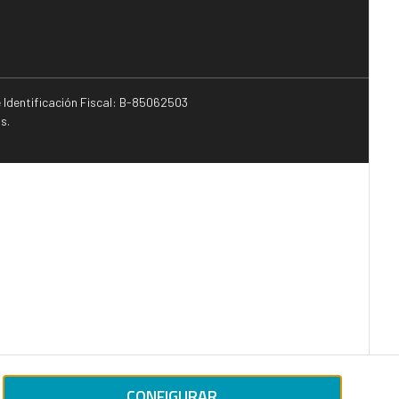
e Identificación Fiscal: B-85062503
s.
CONFIGURAR