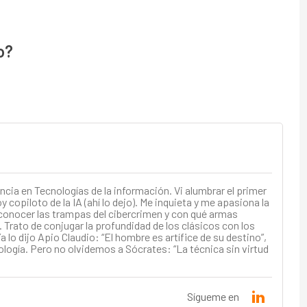
o?
ncia en Tecnologías de la información. Vi alumbrar el primer
 copiloto de la IA (ahí lo dejo). Me inquieta y me apasiona la
conocer las trampas del cibercrimen y con qué armas
 Trato de conjugar la profundidad de los clásicos con los
a lo dijo Apio Claudio: “El hombre es artífice de su destino”,
ología. Pero no olvidemos a Sócrates: “La técnica sin virtud
Sígueme en