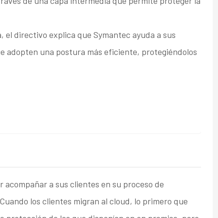
a través de una capa intermedia que permite proteger la
, el directivo explica que Symantec ayuda a sus
que adopten una postura más eficiente, protegiéndolos
or acompañar a sus clientes en su proceso de
 Cuando los clientes migran al cloud, lo primero que
e protección de los que disponían en on premise, pero