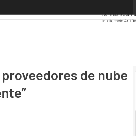
roveedores de nube pública no es suficiente”
Premios Computi
Administración Pú
Inteligencia Artific
Movilidad
Mercado 
s proveedores de nube
ente”