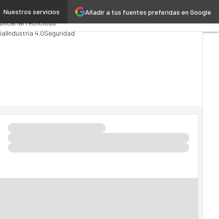
Nuestros servicios
Añadir a tus fuentes preferidas en Google
ng
Analytics
blica
MarTech
Cloud
ial
Industria 4.0
Seguridad
TI