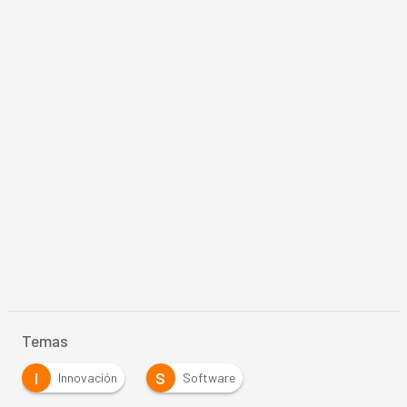
Temas
I
S
Innovación
Software