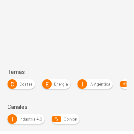
Temas
E
I
Energía
IA Agéntica
Inteligencia Artificia
…
Canales
I
Industria 4.0
Opinión