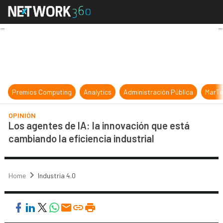
Los agentes de IA: la innovación qu
Premios Computing
Analytics
Administración Pública
MarTe
OPINIÓN
Los agentes de IA: la innovación que está
cambiando la eficiencia industrial
Home
Industria 4.0