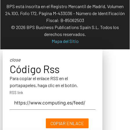
BPS está inscrita en el Registro Mercantil de Madrid, Volumen
24.100, Folio 172, Página M-433036 - Número de Identificación
Fiscal: B-85062503
© 2026 BPS Business Publications Spain S.L. Todos los
derechos reservados.
Mapa del Sitio
close
Código Rss
Para copiar el enlace RSS en el
portapapeles, haga clic en el botón.
RSS link
COPIAR ENLACE