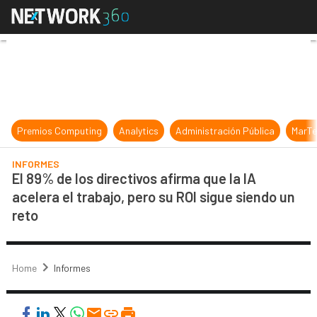
El 89% de los directivos afirma que 
Premios Computing
Analytics
Administración Pública
MarTe
INFORMES
El 89% de los directivos afirma que la IA
acelera el trabajo, pero su ROI sigue siendo un
reto
Home
Informes