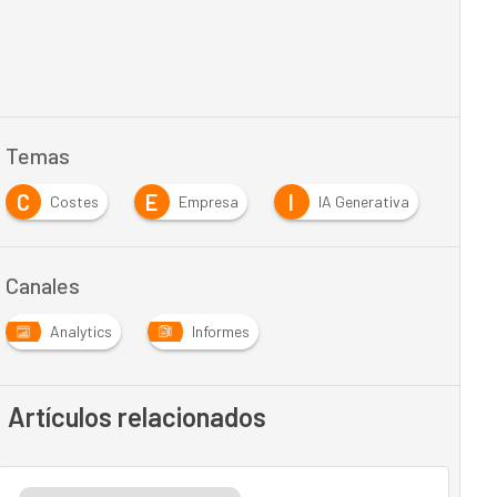
Temas
C
E
I
Costes
Empresa
IA Generativa
I
Canales
Analytics
Informes
Artículos relacionados