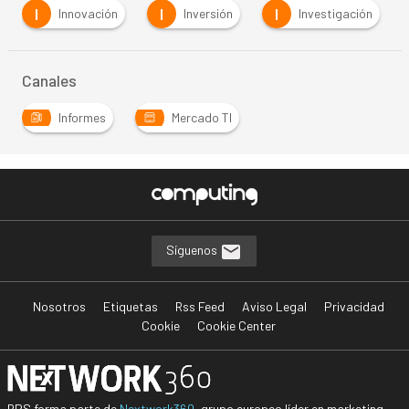
I
I
I
Innovación
Inversión
Investigación
Canales
Informes
Mercado TI
Síguenos
Nosotros
Etiquetas
Rss Feed
Aviso Legal
Privacidad
Cookie
Cookie Center
BPS forma parte de
Nextwork360
, grupo europeo líder en marketing