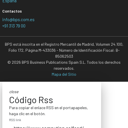
España
Contactos
info@bps.com.es
+91 313 79 00
BPS está inscrita en el Registro Mercantil de Madrid, Volumen 24.100,
Folio 172, Página M-433036 - Número de Identificación Fiscal: B-
85062503
© 2026 BPS Business Publications Spain S.L. Todos los derechos
reservados.
Mapa del Sitio
close
Código Rss
Para copiar el enlace RSS en el portapapeles,
haga clic en el botón.
RSS link