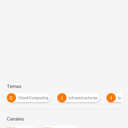
Temas
I
I
I
M
infraestructuras
internet
IoT
Canales