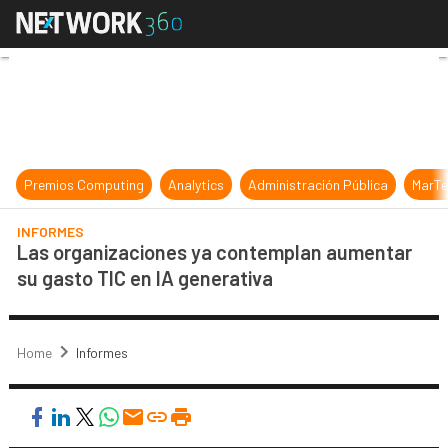
Las organizaciones ya contemplan 
Premios Computing
Analytics
Administración Pública
MarTe
INFORMES
Las organizaciones ya contemplan aumentar
su gasto TIC en IA generativa
Home
Informes