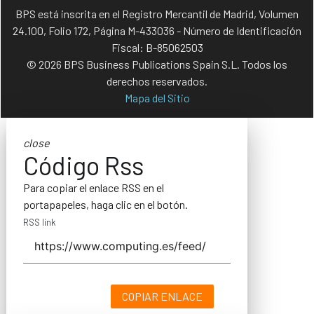
BPS está inscrita en el Registro Mercantil de Madrid, Volumen
24.100, Folio 172, Página M-433036 - Número de Identificación
Fiscal: B-85062503
© 2026 BPS Business Publications Spain S.L. Todos los
derechos reservados.
Mapa del Sitio
close
Código Rss
Para copiar el enlace RSS en el
portapapeles, haga clic en el botón.
RSS link
COPIAR ENLACE