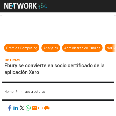
Ebury se convierte en socio certifi
Premios Computing
Analytics
Administración Pública
MarTe
NOTICIAS
Ebury se convierte en socio certificado de la
aplicación Xero
Home
Infraestructuras