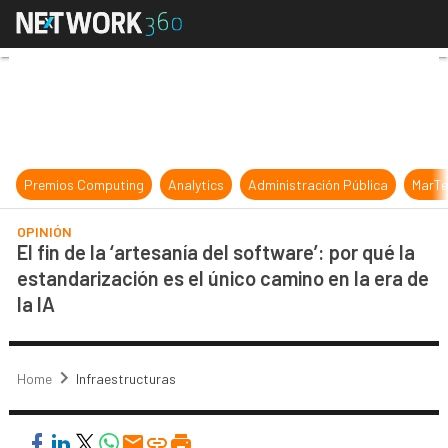
El fin de la ‘artesanía del software’
Premios Computing
Analytics
Administración Pública
MarTe
OPINIÓN
El fin de la ‘artesanía del software’: por qué la
estandarización es el único camino en la era de
la IA
Home
Infraestructuras