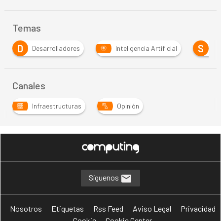
Temas
S
sarrolladores
Inteligencia Artificial
Software
Canales
Infraestructuras
Opinión
Síguenos
Nosotros
Etiquetas
Rss Feed
Aviso Legal
Privacidad
Cookie
Cookie Center