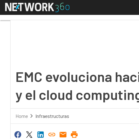
Menú
EMC evoluciona hacia l
EMC evoluciona haci
y el cloud computin
Home
Infraestructuras