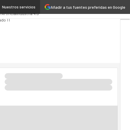
Nuestros servicios
Añadir a tus fuentes preferidas en Google
tics
Administración Pública
 Artificial
Industria 4.0
ado TI