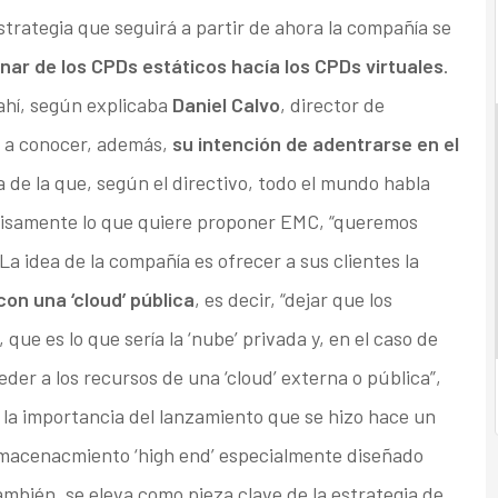
trategia que seguirá a partir de ahora la compañía se
nar de los CPDs estáticos hacía los CPDs virtuales
.
ahí, según explicaba
Daniel Calvo
, director de
o a conocer, además,
su intención de adentrarse en el
 de la que, según el directivo, todo el mundo habla
ecisamente lo que quiere proponer EMC, “queremos
La idea de la compañía es ofrecer a sus clientes la
con una ‘cloud’ pública
, es decir, “dejar que los
 que es lo que sería la ‘nube’ privada y, en el caso de
der a los recursos de una ‘cloud’ externa o pública”,
 la importancia del lanzamiento que se hizo hace un
lmacenacmiento ‘high end’ especialmente diseñado
ambién, se eleva como pieza clave de la estrategia de