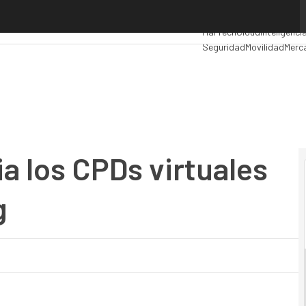
os CPDs virtuales y el cloud computing
Premios Computing
Analy
MarTech
Cloud
Inteligencia
Seguridad
Movilidad
Merc
a los CPDs virtuales
g