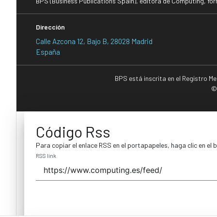
BPS (Business Publications Spain), editora de Computing, fo
Dirección
Calle Azcona 12, Bajo B, 28028 Madrid
España
BPS está inscrita en el Registro M
©
Código Rss
Para copiar el enlace RSS en el portapapeles, haga clic en el 
RSS link