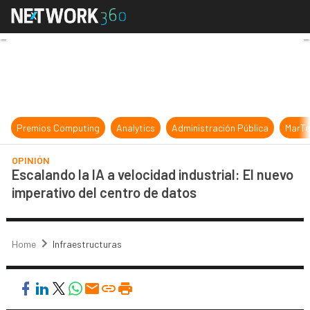
Escalando la IA a velocidad industr
Premios Computing
Analytics
Administración Pública
MarTe
OPINIÓN
Escalando la IA a velocidad industrial: El nuevo
imperativo del centro de datos
Home
Infraestructuras