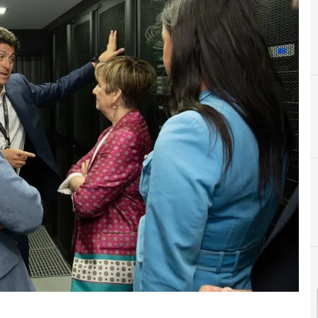
C
CPD