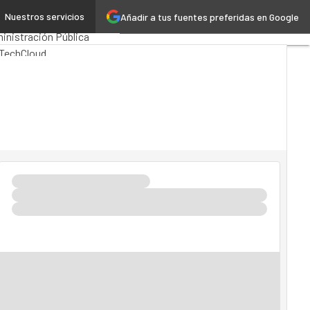
Nuestros servicios
Añadir a tus fuentes preferidas en Google
mios Computing
Analytics
inistración Pública
Tech
Cloud
ligencia Artificial
stria 4.0
Seguridad
ilidad
Mercado TI