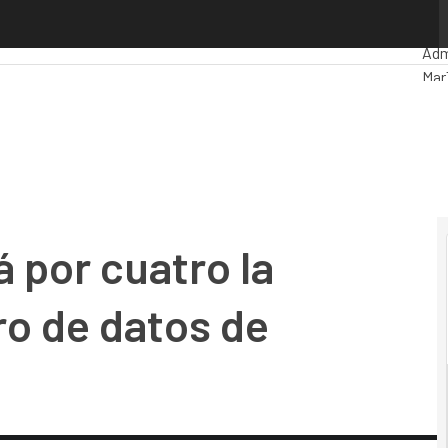
or cuatro la potencia de su centro de datos de Valencia
Pre
Adm
Mar
Inte
Indu
Mov
 por cuatro la
ro de datos de