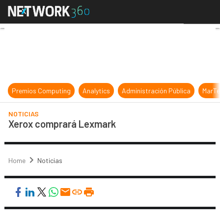
Xerox comprará Lexmark
Premios Computing
Analytics
Administración Pública
MarTe
NOTICIAS
Xerox comprará Lexmark
Home
Noticias