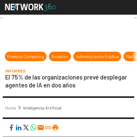
El 75% de las organizaciones prevé
Premios Computing
Analytics
Administración Pública
MarTe
INFORMES
El 75% de las organizaciones prevé desplegar
agentes de IA en dos años
Home
Inteligencia Artificial