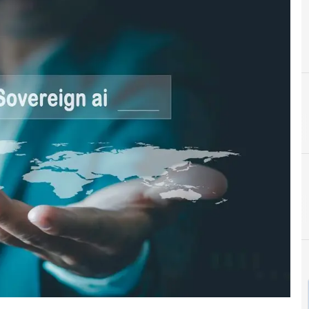
C
Costes