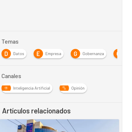
Temas
D
E
G
G
Datos
Empresa
Gobernanza
Gob
Canales
Inteligencia Artificial
Opinión
Artículos relacionados