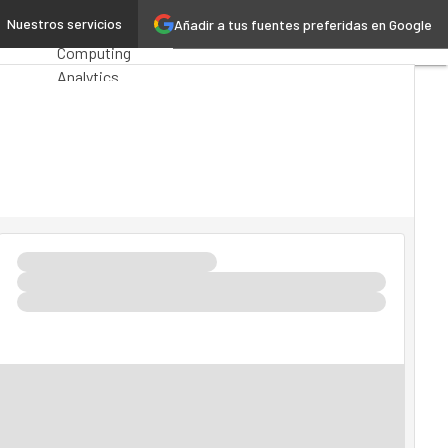
tificial
Nuestros servicios
Añadir a tus fuentes preferidas en Google
Premios
Computing
Analytics
Administración
Pública
MarTech
Cloud
Inteligencia
Artificial
Industria 4.0
Seguridad
Movilidad
Mercado TI