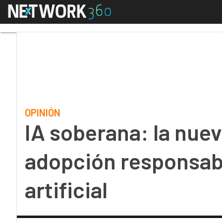
Menú
IA soberana: la nueva 
OPINIÓN
IA soberana: la nuev
adopción responsabl
artificial