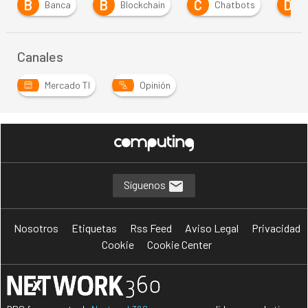
B
C
D
ca
Blockchain
Chatbots
Digitalización
Canales
Mercado TI
Opinión
Síguenos
Nosotros
Etiquetas
Rss Feed
Aviso Legal
Privacidad
Cookie
Cookie Center