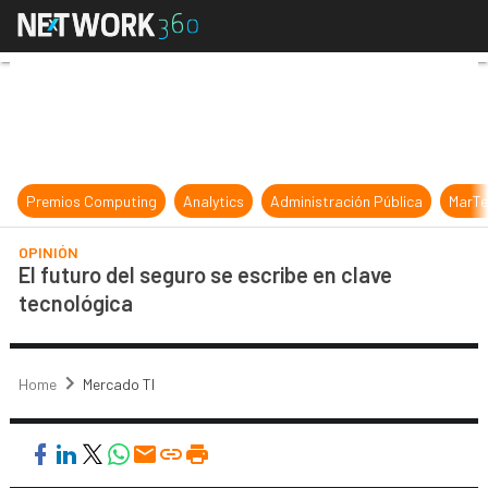
El futuro del seguro se escribe en 
Premios Computing
Analytics
Administración Pública
MarTe
OPINIÓN
El futuro del seguro se escribe en clave
tecnológica
Home
Mercado TI