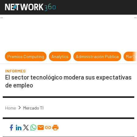
El sector tecnológico modera sus 
Premios Computing
Analytics
Administración Pública
MarTe
INFORMES
El sector tecnológico modera sus expectativas
de empleo
Home
Mercado TI