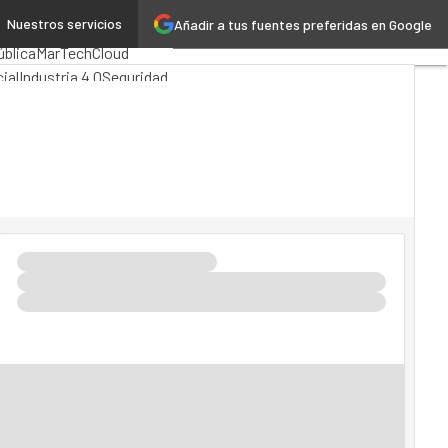
Nuestros servicios
Añadir a tus fuentes preferidas en Google
ng
Analytics
ública
MarTech
Cloud
cial
Industria 4.0
Seguridad
 TI