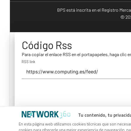
BPS está inscrita en el Registro Merc
© 202
Código Rss
Para copiar el enlace RSS en el portapapeles, haga clic e
RSS link
Tu contenido, tu privacid
Código Rss
En esta página web utilizamos cookies técnicas que son necesari
Para copiar el enlace RSS en el portapapeles, haga clic e
cookies para ofrecerle una mejor experiencia de navegación, para