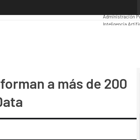
rman a más de 200 mujeres en IT y Big Data
Premios Computi
Administración P
Inteligencia Artifi
Movilidad
Mercado
 forman a más de 200
Data