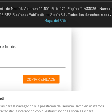
antil de Madrid, Volumen 24.100, Folio 172, Página M-433036 - Númer
6 BPS Business Publications Spain S.L. Todos los derechos reser
Mapa del Sitio
n el botón.
COPIAR ENLACE
ad!
as para la navegación y la prestación del servicio. También utilizamos
n el botón.
 facilitar la interacción con nuestras funciones sociales y para