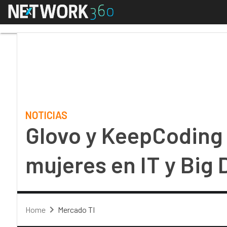
Menú
Glovo y KeepCoding fo
NOTICIAS
Glovo y KeepCoding
mujeres en IT y Big 
Home
Mercado TI