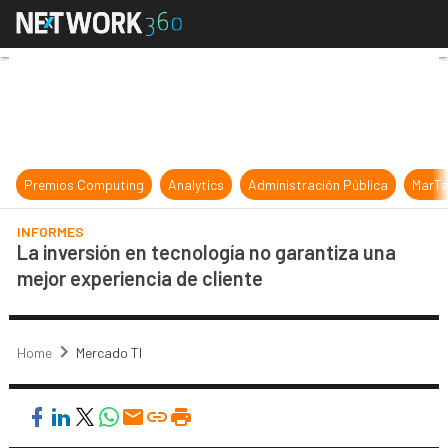
La inversión en tecnología no garan
Premios Computing
Analytics
Administración Pública
MarTe
INFORMES
La inversión en tecnología no garantiza una
mejor experiencia de cliente
Home
Mercado TI