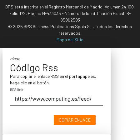
BPS está inscrita en el Registro Mercantil de Madrid, Volumen 24.100,
Folio 172, Página M-433036 - Número de Identificación Fiscal: B-
85062503
© 2026 BPS Business Publications Spain S.L. Todos los derechos
reservados.
Mapa del Sitio
close
Código Rss
Para copiar el enlace RSS en el portapapeles,
haga clic en el botón.
RSS link
COPIAR ENLACE