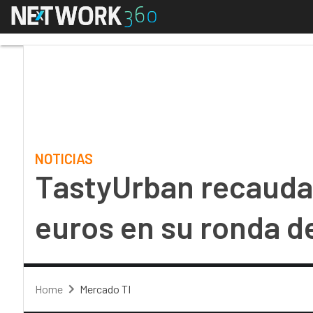
Menú
TastyUrban recauda 6,
NOTICIAS
TastyUrban recauda 
euros en su ronda d
Home
Mercado TI