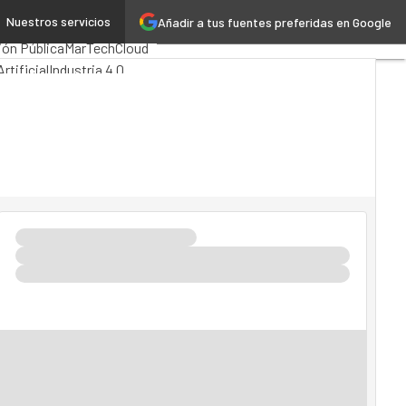
Nuestros servicios
Añadir a tus fuentes preferidas en Google
mputing
Analytics
ión Pública
MarTech
Cloud
rtificial
Industria 4.0
vilidad
Mercado TI