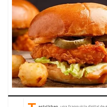
astyUrban
, una franquicia digital de