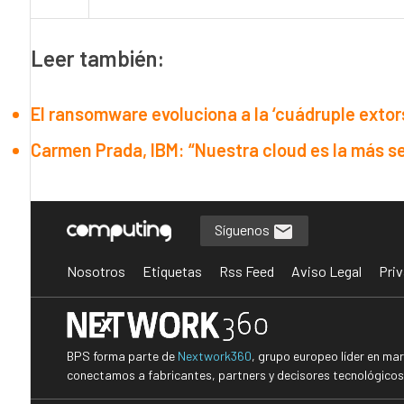
Leer también:
El ransomware evoluciona a la ‘cuádruple extors
Carmen Prada, IBM: “Nuestra cloud es la más s
Síguenos
Nosotros
Etiquetas
Rss Feed
Aviso Legal
Priv
BPS forma parte de
Nextwork360
, grupo europeo líder en ma
conectamos a fabricantes, partners y decisores tecnológicos i