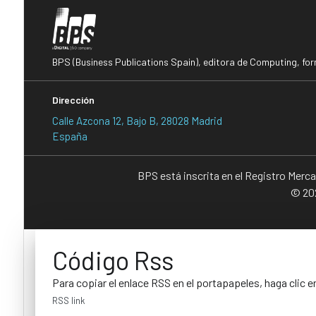
BPS (Business Publications Spain), editora de Computing, fo
Dirección
Calle Azcona 12, Bajo B, 28028 Madrid
España
BPS está inscrita en el Registro Merc
© 202
Código Rss
Para copiar el enlace RSS en el portapapeles, haga clic e
RSS link