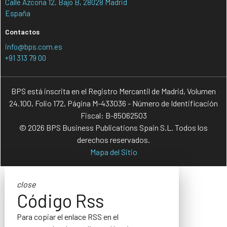
Calle Azcona 12, Bajo B, 28028 Madrid
España
Contactos
info@bps.com.es
+91 313 79 00
BPS está inscrita en el Registro Mercantil de Madrid, Volumen
24.100, Folio 172, Página M-433036 - Número de Identificación
Fiscal: B-85062503
© 2026 BPS Business Publications Spain S.L. Todos los
derechos reservados.
Mapa del Sitio
close
Código Rss
Para copiar el enlace RSS en el