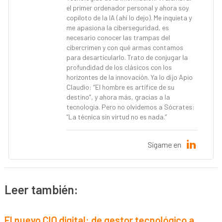
el primer ordenador personal y ahora soy
copiloto de la IA (ahí lo dejo). Me inquieta y
me apasiona la ciberseguridad, es
necesario conocer las trampas del
cibercrimen y con qué armas contamos
para desarticularlo. Trato de conjugar la
profundidad de los clásicos con los
horizontes de la innovación. Ya lo dijo Apio
Claudio: “El hombre es artífice de su
destino”, y ahora más, gracias a la
tecnología. Pero no olvidemos a Sócrates:
“La técnica sin virtud no es nada.”
Sígame en
Leer también:
El nuevo CIO digital: de gestor tecnológico a