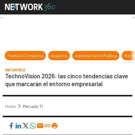
TechnoVision 2026: las cinco tend
Premios Computing
Analytics
Administración Pública
MarTe
INFORMES
TechnoVision 2026: las cinco tendencias clave
que marcarán el entorno empresarial
Home
Mercado TI