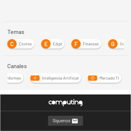
Temas
E
F
G
I
Edge
Finanzas
Gobernanza
I
Canales
Informes
Inteligencia Artificial
Mercado TI
Síguenos