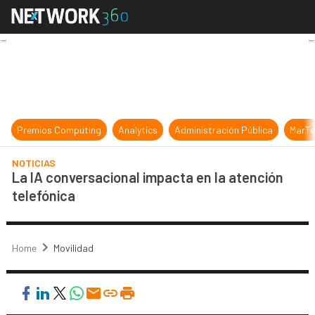
La IA conversacional impacta en la
Premios Computing
Analytics
Administración Pública
MarTe
NOTICIAS
La IA conversacional impacta en la atención
telefónica
Home
Movilidad