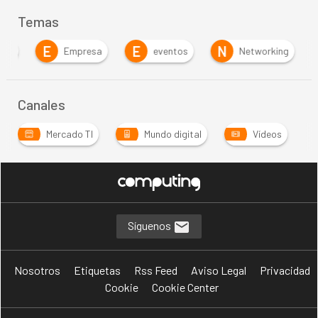
Temas
E
E
N
ción
Empresa
eventos
Networking
Canales
Mercado TI
Mundo digital
Vídeos
Síguenos
Nosotros
Etiquetas
Rss Feed
Aviso Legal
Privacidad
Cookie
Cookie Center