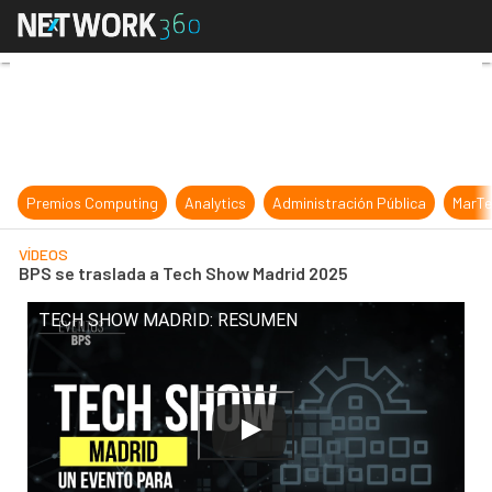
BPS se traslada a Tech Show Madr
Premios Computing
Analytics
Administración Pública
MarTe
VÍDEOS
BPS se traslada a Tech Show Madrid 2025
TECH SHOW MADRID: RESUMEN