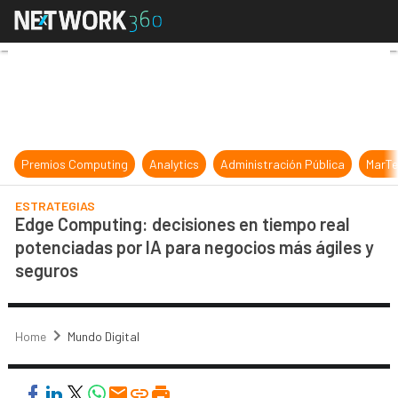
Edge Computing: decisiones en tiem
Premios Computing
Analytics
Administración Pública
MarTe
ESTRATEGIAS
Edge Computing: decisiones en tiempo real
potenciadas por IA para negocios más ágiles y
seguros
Home
Mundo Digital