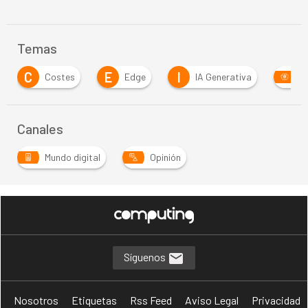
Temas
C
E
I
Costes
Edge
IA Generativa
I
Canales
Mundo digital
Opinión
…
Síguenos
Nosotros
Etiquetas
Rss Feed
Aviso Legal
Privacidad