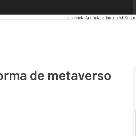
orma de metaverso de Inetum
Premios Computing
Analytics
Administr
Inteligencia Artificial
Industria 4.0
Segur
aforma de metaverso