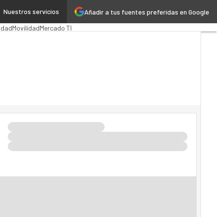
Nuestros servicios
Añadir a tus fuentes preferidas en Google
ación Pública
MarTech
Cloud
idad
Movilidad
Mercado TI