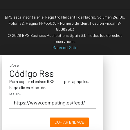
BPS está inscrita en el Registro Mercantil de Madrid, Volumen 24.100,
Folio 172, Página M-433036 - Número de Identificación Fiscal: B-
85062503
© 2026 BPS Business Publications Spain S.L. Todos los derechos
reservados.
Mapa del Sitio
close
Código Rss
Para copiar el enlace RSS en el portapapeles,
haga clic en el botón.
RSS link
COPIAR ENLACE