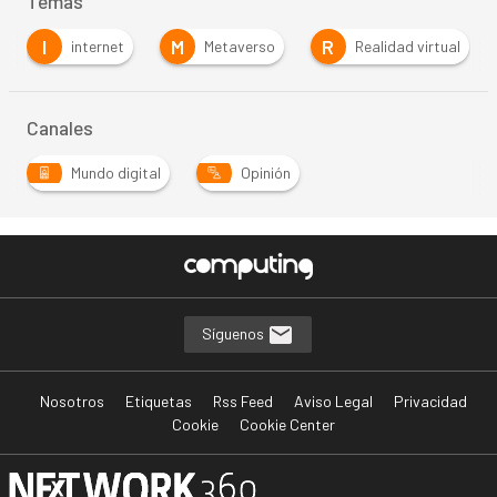
Temas
I
M
R
internet
Metaverso
Realidad virtual
…
Canales
Mundo digital
Opinión
Síguenos
Nosotros
Etiquetas
Rss Feed
Aviso Legal
Privacidad
Cookie
Cookie Center