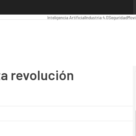
revolución industrial
Premios Computing
Analytics
Administración Púb
Inteligencia Artificial
Industria 4.0
Seguridad
Movi
ta revolución