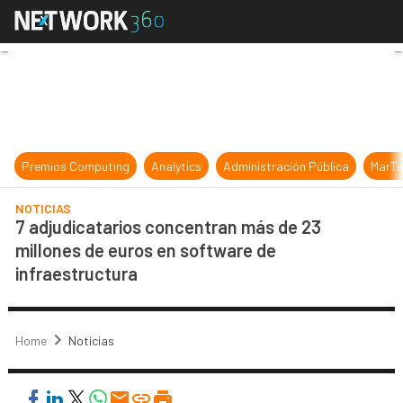
7 adjudicatarios concentran más de
Premios Computing
Analytics
Administración Pública
MarTe
NOTICIAS
7 adjudicatarios concentran más de 23
millones de euros en software de
infraestructura
Home
Noticias