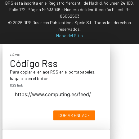
BPS está inscrita en el Registro Mercantil de Madrid, Volumen 24.100,
Folio 172, Página M-433036 - Número de Identificación Fiscal: B-
85062503
© 2026 BPS Business Publications Spain S.L. Todos los derechos
reservados.
Mapa del Sitio
close
Código Rss
Para copiar el enlace RSS en el portapapeles,
haga clic en el botón.
RSS link
COPIAR ENLACE