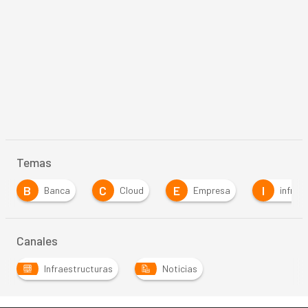
Temas
B
C
E
I
Banca
Cloud
Empresa
infrae
Canales
Infraestructuras
Noticias