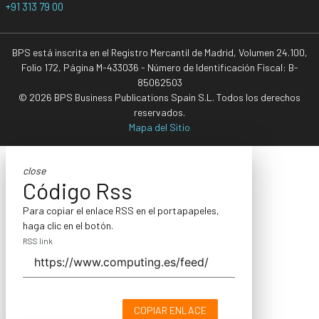
+91 313 79 00
BPS está inscrita en el Registro Mercantil de Madrid, Volumen 24.100,
Folio 172, Página M-433036 - Número de Identificación Fiscal: B-
85062503
© 2026 BPS Business Publications Spain S.L. Todos los derechos
reservados.
Mapa del Sitio
close
Código Rss
Para copiar el enlace RSS en el portapapeles,
haga clic en el botón.
RSS link
COPIAR ENLACE