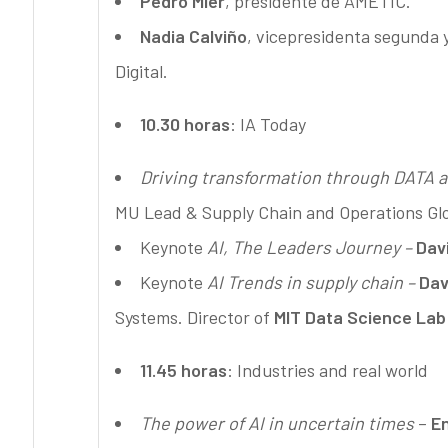
Pedro Mier
, presidente de AMETIC.
Nadia Calviño
, vicepresidenta segunda 
Digital.
10.30 horas
: IA Today
Driving transformation through DATA a
MU Lead & Supply Chain and Operations Gl
Keynote
AI, The Leaders Journey –
Dav
Keynote
AI Trends in supply chain –
Dav
Systems. Director of
MIT Data Science Lab
11.45 horas
: Industries and real world
The power of AI in uncertain times
–
E