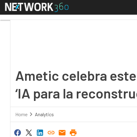
Menú
Ametic celebra este ju
Ametic celebra este
‘IA para la reconstru
Home
Analytics