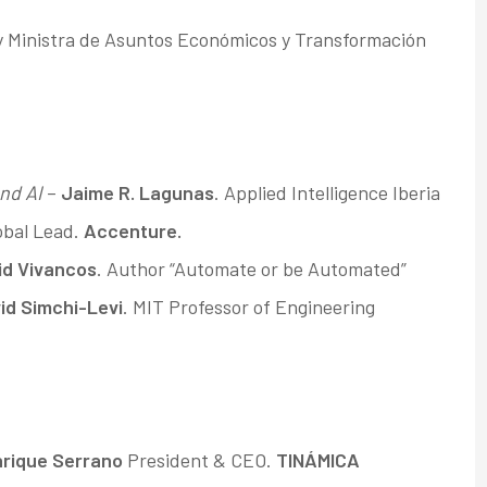
y Ministra de Asuntos Económicos y Transformación
nd AI
–
Jaime R. Lagunas
. Applied Intelligence Iberia
obal Lead.
Accenture.
id Vivancos
. Author “Automate or be Automated”
id Simchi-Levi
. MIT Professor of Engineering
nrique Serrano
President & CEO.
TINÁMICA