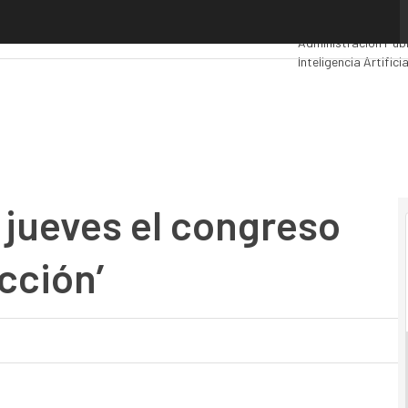
eves el congreso ‘IA para la reconstrucción’
Premios Computing
Administración Públ
Inteligencia Artificia
Movilidad
Mercado T
 jueves el congreso
cción’