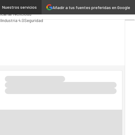
Nuestros servicios
Añadir a tus fuentes preferidas en Google
Analytics
ica
MarTech
Cloud
l
Industria 4.0
Seguridad
I