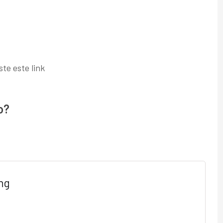
ste este link
o?
ng