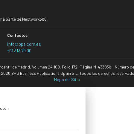
rma parte de Nextwork360.
Contactos
info@bps.com.es
+91 313 79 00
ercantil de Madrid, Volumen 24.100, Folio 172, Página M-433036 - Número d
 2026 BPS Business Publications Spain S.L. Todos los derechos reservado
Mapa del Sitio
botón.