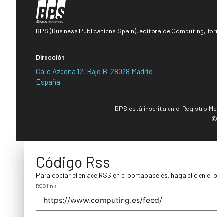
BPS (Business Publications Spain), editora de Computing, fo
Dirección
Calle Azcona 12, Bajo B, 28028 Madrid
España
BPS está inscrita en el Registro M
©
Código Rss
Para copiar el enlace RSS en el portapapeles, haga clic en el 
RSS link