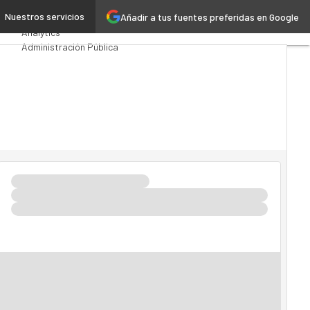
oria
Nuestros servicios
Añadir a tus fuentes preferidas en Google
Premios Computing
Analytics
Administración Pública
MarTech
Cloud
Inteligencia Artificial
Industria 4.0
Seguridad
Movilidad
Mercado TI