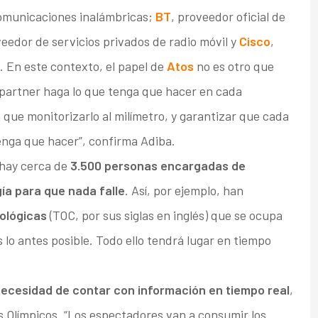
comunicaciones inalámbricas;
BT
, proveedor oficial de
eedor de servicios privados de radio móvil y
Cisco
,
. En este contexto, el papel de
Atos
no es otro que
 partner haga lo que tenga que hacer en cada
ue monitorizarlo al milímetro, y garantizar que cada
enga que hacer”, confirma Adiba.
 hay cerca de
3.500 personas encargadas de
gía para que nada falle
. Así, por ejemplo, han
ológicas
(TOC, por sus siglas en inglés) que se ocupa
s lo antes posible. Todo ello tendrá lugar en tiempo
necesidad de contar con información en tiempo real
,
s Olímpicos. “Los espectadores van a consumir los