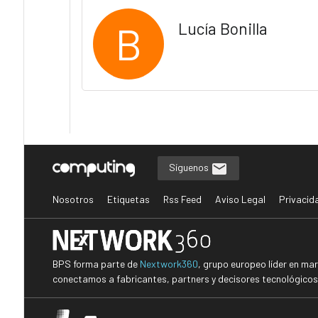
B
Lucía Bonilla
Síguenos
Nosotros
Etiquetas
Rss Feed
Aviso Legal
Privacid
BPS forma parte de
Nextwork360
, grupo europeo líder en ma
conectamos a fabricantes, partners y decisores tecnológicos i