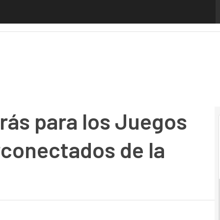
s para los Juegos Olímpicos más hiperconectados de la hist
trás para los Juegos
rconectados de la