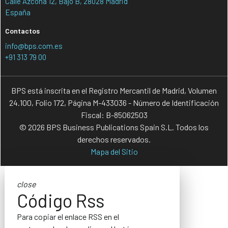
Calle Azcona 12, Bajo B, 28028 Madrid
España
Contactos
info@bps.com.es
+91 313 79 00
BPS está inscrita en el Registro Mercantil de Madrid, Volumen
24.100, Folio 172, Página M-433036 - Número de Identificación
Fiscal: B-85062503
© 2026 BPS Business Publications Spain S.L. Todos los
derechos reservados.
Mapa del Sitio
close
Código Rss
Para copiar el enlace RSS en el