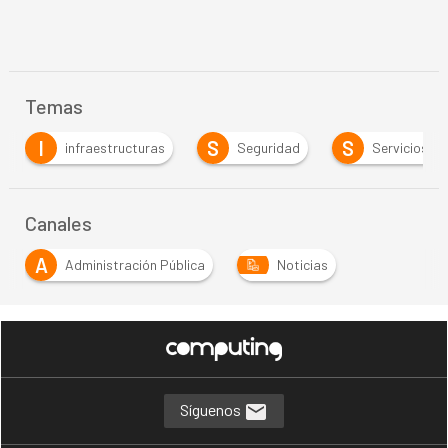
Temas
S
S
T
uras
Seguridad
Servicios TI
Talento
Canales
A
Administración Pública
Noticias
Síguenos