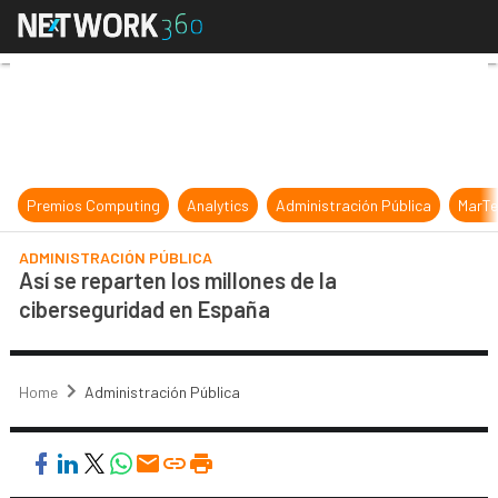
Así se reparten los millones de la 
Premios Computing
Analytics
Administración Pública
MarTe
ADMINISTRACIÓN PÚBLICA
Así se reparten los millones de la
ciberseguridad en España
Home
Administración Pública