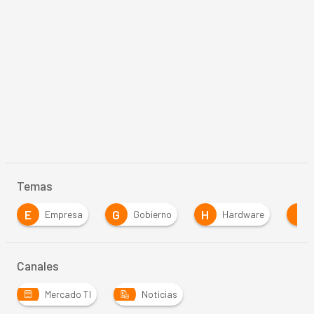
Temas
G
H
I
Empresa
Gobierno
Hardware
internet
Canales
Mercado TI
Noticias