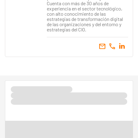
Cuenta con más de 30 años de
experiencia en el sector tecnológico,
con alto conocimiento de las
estrategias de transformación digital
de las organizaciones y del entorno y
estrategias del CIO.
email
call