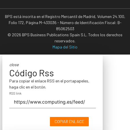
BPS está inscrita en el Registro Mercantil de Madrid, Volumen 24.100,
Folio 172, Página M-433036 - Número de Identificación Fiscal: B-
85062503
© 2026 BPS Business Publications Spain S.L. Todos los derechos
reservados.
Mapa del Sitio
close
Código Rss
Para copiar el enlace RSS en el portapapeles,
haga clic en el botón.
RSS link
COPIAR ENLACE