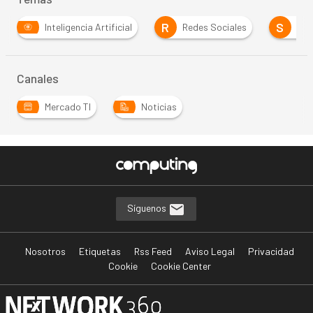
R
S
Inteligencia Artificial
Redes Sociales
Segur
Canales
Mercado TI
Noticias
…
Síguenos
Nosotros
Etiquetas
Rss Feed
Aviso Legal
Privacidad
Cookie
Cookie Center